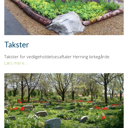
Takster
Takster for vedligeholdelsesaftaler Herning kirkegårde.
Læs mere...